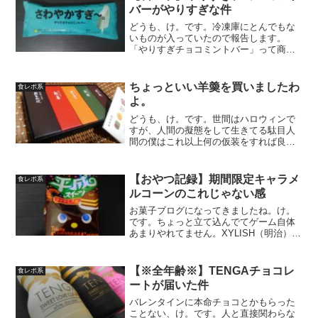
バーがやりすぎな件
どうも、け。です。冷凍庫にとんでもな
いものが入っていたので報告します。
「やりすぎチョコミントバー」って商品
名よりも「さわやかすぎ～。」が目立つ
前衛的なデザイン。誰だこんなのを僕の
家の冷凍庫に入れたのは。みかるくしか
ちょっといい羊羮を買いましたわ
食レポ系
いねえな、うん。さわやかす...
よ。
どうも、け。です。世間はハロウィンで
すが、人間の擬態をして生きてる駄目人
間の僕はこれ以上何の仮装をすれば良い
のでしょうか。ちょっといい羊羮を買い
ましたわよ。スマブラの大会出たり、思
いっきり体調崩したり、60歳女子の後輩
【おやつ記録】期間限定キャラメ
食レポ系
できたり、なんか大変な...
ルコーンのこれじゃない感
お菓子ブログになってきましたね。け。
です。ちょっと立て込んでてゲーム自体
あまりやれてません。XYLISH（明治）例
のごとく柑橘系はみかるく行き。ルビー
チョコケーキすごくお菓子っぽい味。桃
のカスタードケーキ（ロッテ）僕の中で
【※全年齢※】TENGAチョコレ
食レポ系
チョコパイと双璧を...
ートが届いた件
バレンタインに本命チョコとかもらった
ことない、け。です。人と直接関わらな