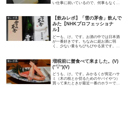
い仕事に就いているので、何事もなく一
日が終わる、はずでした。スマブラのト
ゥーンリンクで崖メテオ決めてﾝｷﾞﾓﾁﾞｲ
していた夕刻ごろ、唐突に宅配便が来ま
【飲みレポ】「雪の茅舎」飲んで
食レポ系
した。そういえばみ...
みた【NHKプロフェッショナ
ル】
どーも、け。です。お酒の中では日本酒
が一番好きです。ちなみに超お酒に弱
く、少ない量をちびちびやる派です。今
回は話題の「雪の茅舎」（ゆきのぼうし
ゃ）をうっかり飲むことになりました。
製造先は「齋彌酒造」だそうです。よめ
増税前に蟹食べて来ました。(V)
食レポ系
ないNKHプロフェッショナ...
(°▽°)(V)
どうも、け。です。みかるくが剪定ハサ
ミ（木の枝とか切るためのヤバイやつ）
買って来たときが最近一番のホラーで
す。増税前に蟹食べて来ました。(V)(°▽°)
(V)みかるくに「蟹って子供のとき食べ過
ぎて飽きた」って話をしたところ、「ボ
ンボンが！ ...