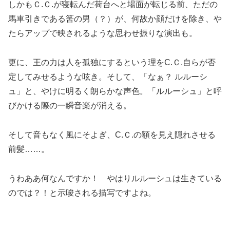
しかもＣ.Ｃ.が寝転んだ荷台へと場面が転じる前、ただの
馬車引きである筈の男（？）が、何故か顔だけを除き、や
たらアップで映されるような思わせ振りな演出も。
更に、王の力は人を孤独にするという理をC.Ｃ.自らが否
定してみせるような呟き。そして、「なぁ？ ルルーシ
ュ」と、やけに明るく朗らかな声色。「ルルーシュ」と呼
びかける際の一瞬音楽が消える。
そして音もなく風にそよぎ、C.Ｃ.の額を見え隠れさせる
前髪……。
うわああ何なんですか！ やはりルルーシュは生きている
のでは？！と示唆される描写ですよね。