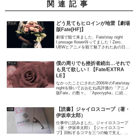
関連記事
どう見てもヒロインが地雷【劇場
アニメ
版Fate[HF]】
劇場で観て来ました、Fate/stay night
I.presage flower待ってました！Zero、
UBWとアニメを観て魅了されたあの日か
ら！という訳で、Fateはアニメから入り
ました。どちらかというと新規ファンで
ある、筆者なりの感...
僕の周りでも挫折者続出…それで
アニメ
も見て欲しい！【Fate/EXTRA
LE】
なかったことにされた2006年のFate/stay
nightを除いておおむね高評価の「アニメ
版Fate」の数々。「Apocrypha」に続き
「EXTRA」も「Fate/EXTRA Last
Encore」としてアニメ化され、現在放映
中！「...
【読書】ジャイロスコープ（著・
小説
伊坂幸太郎）
仕事中に読みました。ジャイロスコープ
（著・伊坂幸太郎）【ジャイロスコー
プ】回転するコマを三つの輪で支え、自
由に向きを変えられるようにした装置。