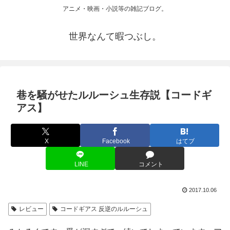
アニメ・映画・小説等の雑記ブログ。
世界なんて暇つぶし。
巷を騒がせたルルーシュ生存説【コードギ
アス】
X
Facebook
はてブ
LINE
コメント
2017.10.06
レビュー
コードギアス 反逆のルルーシュ