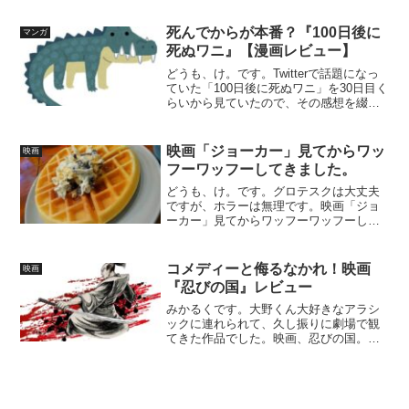
転じて、軸を同じにしながら各々が意外
性に満ちた個性豊かな短編小説を指す。
死んでからが本番？『100日後に
マンガ
……ということらしいです。...
死ぬワニ』【漫画レビュー】
どうも、け。です。Twitterで話題になっ
ていた「100日後に死ぬワニ」を30日目く
らいから見ていたので、その感想を綴っ
ていこうと思います。死んでからが本
番？『100日後に死ぬワニ』ブラックジョ
ーク的な作品ではなかった何日目だった
映画「ジョーカー」見てからワッ
映画
かは覚え...
フーワッフーしてきました。
どうも、け。です。グロテスクは大丈夫
ですが、ホラーは無理です。映画「ジョ
ーカー」見てからワッフーワッフーして
きました。「ジョーカー」見てきまし
た！こちらは「cafe Maruni」で食べたラ
ムレーズンチーズのワッフル。美味しか
コメディーと侮るなかれ！映画
映画
ったなり！「ジ...
『忍びの国』レビュー
みかるくです。大野くん大好きなアラシ
ックに連れられて、久し振りに劇場で観
てきた作品でした。映画、忍びの国。ネ
タバレなしのレビューですので、観る前
の人も、観た後の人もどうぞ。『忍びの
国』のザックリあらすじ銭のためなら何
でもござれ。人を人とも思...