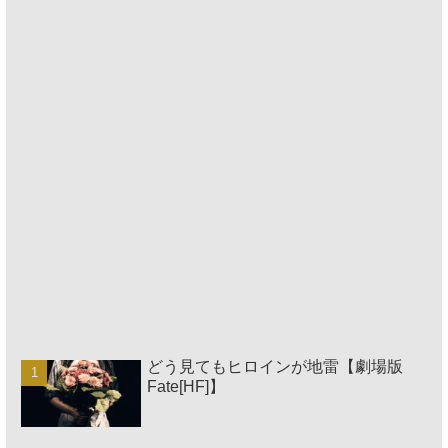
どう見てもヒロインが地雷【劇場版
Fate[HF]】