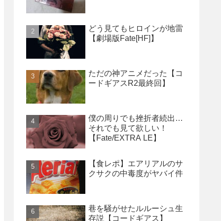
どう見てもヒロインが地雷
【劇場版Fate[HF]】
ただの神アニメだった【コ
ードギアスR2最終回】
僕の周りでも挫折者続出…
それでも見て欲しい！
【Fate/EXTRA LE】
【食レポ】エアリアルのサ
クサクの中毒度がヤバイ件
巷を騒がせたルルーシュ生
存説【コードギアス】